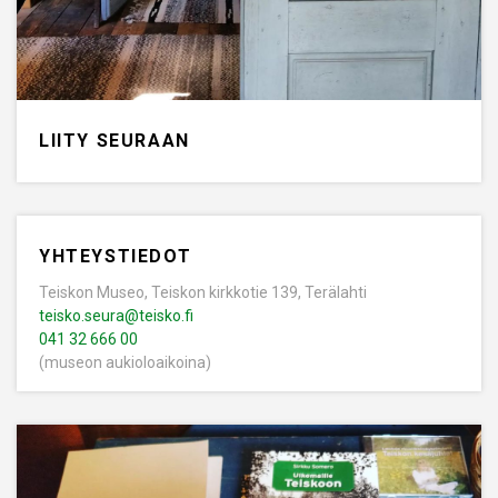
LIITY SEURAAN
YHTEYSTIEDOT
Teiskon Museo, Teiskon kirkkotie 139, Terälahti
teisko.seura@teisko.fi
041 32 666 00
(museon aukioloaikoina)