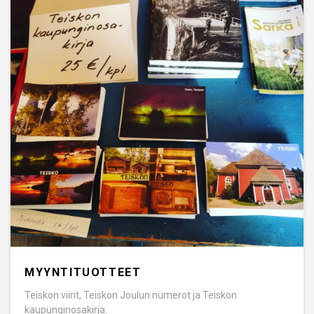
MYYNTITUOTTEET
Teiskon viirit, Teiskon Joulun numerot ja Teiskon
kaupunginosakirja.