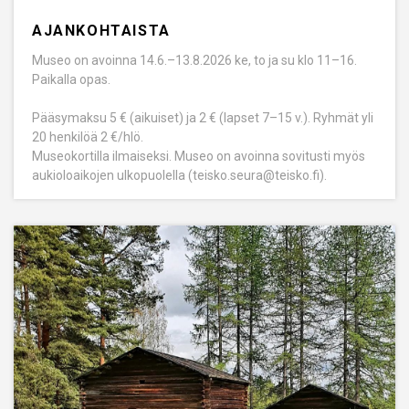
AJANKOHTAISTA
Museo on avoinna 14.6.–13.8.2026 ke, to ja su klo 11–16.
Paikalla opas.
Pääsymaksu 5 € (aikuiset) ja 2 € (lapset 7–15 v.). Ryhmät yli
20 henkilöä 2 €/hlö.
Museokortilla ilmaiseksi. Museo on avoinna sovitusti myös
aukioloaikojen ulkopuolella (teisko.seura@teisko.fi).